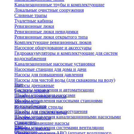
Канализационные трубы и комплектующие
Локальные очистные сооружения
Сливные трапы
Туалетные кабины
Ревизионные люки
Ревизионные люки невидимки
Ревизионные люки открытого типа
Комплектующие ревизионных люков
Насосное оборудование и аксессуары
Гидроаккумуляторы и комплектующие для систем
водоснабжения
Канализационные насосные установки
Насосные станции для дома и дачи
Насосы для повышения давления
Насосы для чистой воды (для скважины на воду)
Еще
Насосы дренажные
Системы управления и автоматизации
Рукава и шланги
Шкафы управления насосами
Циркуляционные насосы
Шкафы управления насосными станциями
Мотопомпы
водоснабжения
Испытательные стенды
Шкафы для систем пожаротушения
Насосы для грязной воды
Шкафы управления канализационными насосными
Вихревые насосы
станциями
Самовсасывающие насосы
Еще
Шкафы управления системами вентиляции
Бочечные насосы
Отопление
Шкафы управления АВО (аппарат воздушного
Вибрационные насосы