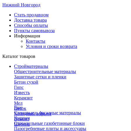
Нижний Новгород
Стать продавцом
Доставка товара
Способы оплаты
Пункты самовывоза
Информация
Контакты
Условия и сроки возврата
Каталог товаров
Стройматериалы
Общестроительные материалы
Защитные сетки и пленки
Бетон сухой
Гипс
Известь
Керамзит
Мел
Еще
Песок
Стеновые и фасадные материалы
Холодный асфальт
Кирпич
Цемент
Строительные газобетонные блоки
Щебень
Пазогребневые плиты и аксессуары