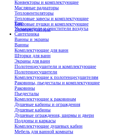
Конвекторы и комплектующие
Масляные радиаторы
Тепловентиляторы
Тепловые завесы и комплектующие
Еще
Тепловые пушки и комплектующие
Увлажнители и очистители воздуха
Терморегуляторы
Сантехника
Ванны и экраны
Ванны
Комплектующие для ванн
Шторки для ванн
Экраны для ванн
Полотенцесушители и комплектующие
Полотенцесушители
Комплектующие к полотенцесушителям
Раковины, пьедесталы и комплектующие
Раковины
Пьедесталы
Комплектующие к раковинам
Душевые кабины и ограждения
Душевые кабины
Душевые ограждения, ширмы и двери
Поддоны и каркасы
Комплектующие душевых кабин
Мебель для ванной комнаты