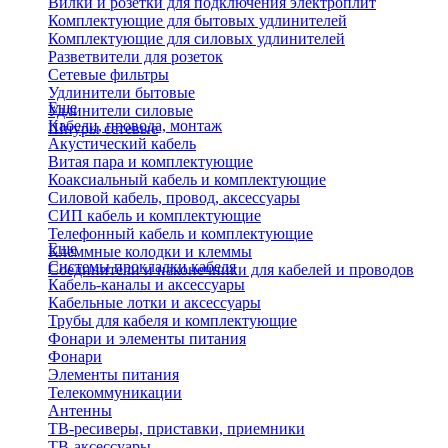
Вилки и розетки для подключения электроплит
Комплектующие для бытовых удлинителей
Комплектующие для силовых удлинителей
Разветвители для розеток
Сетевые фильтры
Удлинители бытовые
Еще
Удлинители силовые
Кабели, провода, монтаж
Шнуры сетевые
Акустический кабель
Витая пара и комплектующие
Коаксиальный кабель и комплектующие
Силовой кабель, провод, аксессуары
СИП кабель и комплектующие
Телефонный кабель и комплектующие
Еще
Клеммные колодки и клеммы
Системы прокладки кабеля
Соединители и наконечники для кабелей и проводов
Кабель-каналы и аксессуары
Кабельные лотки и аксессуары
Трубы для кабеля и комплектующие
Фонари и элементы питания
Фонари
Элементы питания
Телекоммуникации
Антенны
ТВ-ресиверы, приставки, приемники
ТВ-аксессуары