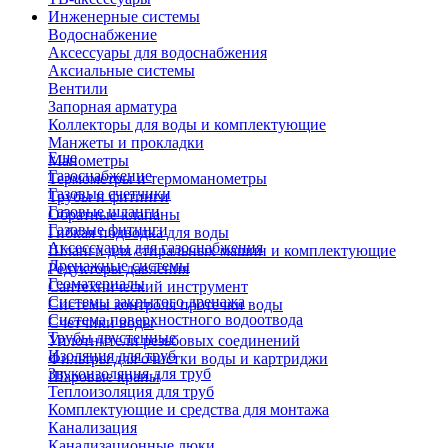
Инженерные системы
Водоснабжение
Аксессуары для водоснабжения
Аксиальные системы
Вентили
Запорная арматура
Коллекторы для воды и комплектующие
Манжеты и прокладки
Еще
Манометры
Газоснабжение
Термометры и термоманометры
Газовые счетчики
Трубы и фитинги
Газовые шланги
Обратные клапаны
Газовые фитинги
Гибкая подводка для воды
Аксессуары для газоснабжения
Шланги для стиральных машин и комплектующие
Дренажные системы
Редукторы давления
Геоматериалы
Сантехнический инструмент
Системы закрытого дренажа
Системы контроля протечки воды
Система поверхностного водоотвода
Счетчики воды
Трубы двустенные
Уплотнители резьбовых соединений
Изоляция для труб
Фильтры для очистки воды и картриджи
Звукоизоляция для труб
Шаровые краны
Теплоизоляция для труб
Комплектующие и средства для монтажа
Канализация
Канализационные люки