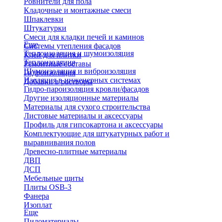
Ровнители для пола
Кладочные и монтажные смеси
Шпаклевки
Штукатурки
Смеси для кладки печей и каминов
Еще
Системы утепления фасадов
Теплоизоляция и шумоизоляция
Клей для плитки
Теплоизоляция
Ремонтные составы
Шумоизоляция и виброизоляция
Гидроизоляция
Изоляция в инженерных системах
Добавки в растворы
Гидро-пароизоляция кровли/фасадов
Другие изоляционные материалы
Материалы для сухого строительства
Листовые материалы и аксессуары
Профиль для гипсокартона и аксессуары
Комплектующие для штукатурных работ и
выравнивания полов
Древесно-плитные материалы
ДВП
ДСП
Мебельные щиты
Плиты OSB-3
Фанера
Изоплат
Еще
Пиломатериалы