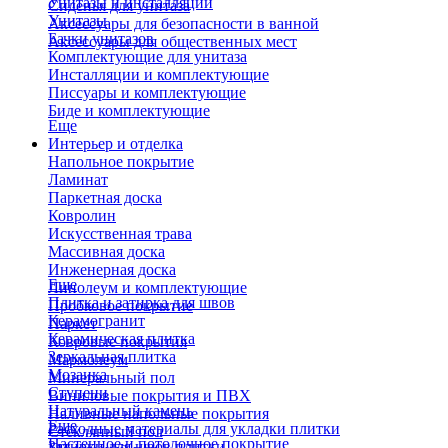
Унитазы и инсталляции
Сиденья для унитаза
Унитазы
Аксессуары для безопасности в ванной
Бачки унитазов
Аксессуары для общественных мест
Комплектующие для унитаза
Инсталляции и комплектующие
Писсуары и комплектующие
Биде и комплектующие
Еще
Интерьер и отделка
Напольное покрытие
Ламинат
Паркетная доска
Ковролин
Искусственная трава
Массивная доска
Инженерная доска
Еще
Линолеум и комплектующие
Плитка и затирка для швов
Пробковое покрытие
Керамогранит
Паркет
Керамическая плитка
Ковровые покрытия
Зеркальная плитка
Мармолеум
Мозаика
Минеральный пол
Ступени
Виниловые покрытия и ПВХ
Натуральный камень
Наливные напольные покрытия
Еще
Расходные материалы для укладки плитки
Стеклянный пол
Настенное и потолочное покрытие
Затирки для швов плитки