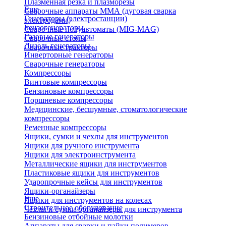
Плазменная резка и плазморезы
Еще
Сварочные аппараты ММА (дуговая сварка
Генераторы (электростанции)
электродами)
Бензогенераторы
Сварочные полуавтоматы (MIG-MAG)
Газовые генераторы
Сварочные столы
Дизель генераторы
Сварочные тракторы
Инверторные генераторы
Сварочные генераторы
Компрессоры
Винтовые компрессоры
Бензиновые компрессоры
Поршневые компрессоры
Медицинские, бесшумные, стоматологические
компрессоры
Ременные компрессоры
Ящики, сумки и чехлы для инструментов
Ящики для ручного инструмента
Ящики для электроинструмента
Металлические ящики для инструментов
Пластиковые ящики для инструментов
Ударопрочные кейсы для инструментов
Ящики-органайзеры
Еще
Ящики для инструментов на колесах
Строительное оборудование
Чехлы и сумки органайзеры для инструмента
Бензиновые отбойные молотки
Аппараты для сварки и пайки полимеров