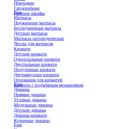
Прихожие
Гардеробные
Еще
Детские шкафы
Матрасы
Пружинные матрасы
Беспружинные матрасы
Детские матрасы
Матрасы ортопедические
Чехлы для матрасов
Кровати
Детские кровати
Односпальные кровати
Двуспальные кровати
Полуторные кровати
Двухъярусные кровати
Основания для кроватей
Еще
Кровати с подъёмным механизмом
Диваны
Прямые диваны
Угловые диваны
Модульные диваны
Детские диваны
Диваны-кровати
Кухонные диваны
Еще