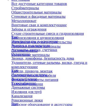
Все доступные категории товаров
Стройматериалы
Общестроительные материалы
Стеновые и фасадные материалы
Металлопрокат
Винтовые сваи и комплектующие
Заборы и ограждения
Сухие строительные смеси и гидроизоляция
Еще
Теплоизоляция и шумоизоляция
Электротовары и освещение
Материалы для сухого строительства
Розетки и выключатели
Древесно-плитные материалы
Автоматы, щитки, счетчики
Пиломатериалы
Освещение
Кровельные материалы
Звонки, домофоны, безопасность дома
Удлинители, сетевые разъемы, вилки, гнезда и
комплектующие
Еще
Кабели, провода, монтаж
Инженерные системы
Системы прокладки кабеля
Водоснабжение
Фонари и элементы питания
Газоснабжение
Телекоммуникации
Дренажные системы
Изоляция для труб
Канализация
Ревизионные люки
Еще
Насосное оборудование и аксессуары