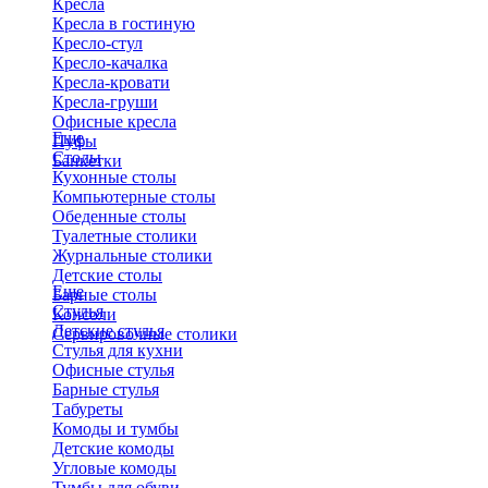
Кресла
Кресла в гостиную
Кресло-стул
Кресло-качалка
Кресла-кровати
Кресла-груши
Офисные кресла
Еще
Пуфы
Столы
Банкетки
Кухонные столы
Компьютерные столы
Обеденные столы
Туалетные столики
Журнальные столики
​Детские столы
Еще
Барные столы
Стулья
Консоли
Детские стулья
Сервировочные столики
Стулья для кухни
Офисные стулья
Барные стулья
Табуреты
Комоды и тумбы
Детские комоды
Угловые комоды
Тумбы для обуви