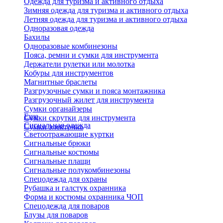
Одежда для туризма и активного отдыха
Зимняя одежда для туризма и активного отдыха
Летняя одежда для туризма и активного отдыха
Одноразовая одежда
Бахилы
Одноразовые комбинезоны
Пояса, ремни и сумки для инструмента
Держатели рулетки или молотка
Кобуры для инструментов
Магнитные браслеты
Разгрузочные сумки и пояса монтажника
Разгрузочный жилет для инструмента
Сумки органайзеры
Еще
Сумки скрутки для инструмента
Сигнальная одежда
Сумки электрика
Светоотражающие куртки
Сигнальные брюки
Сигнальные костюмы
Сигнальные плащи
Сигнальные полукомбинезоны
Спецодежда для охраны
Рубашка и галстук охранника
Форма и костюмы охранника ЧОП
Спецодежда для поваров
Блузы для поваров