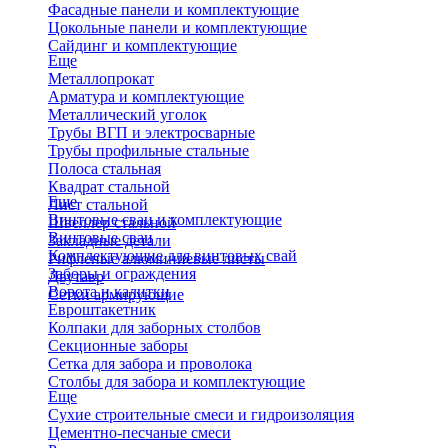
Фасадные панели и комплектующие
Цокольные панели и комплектующие
Сайдинг и комплектующие
Еще
Металлопрокат
Арматура и комплектующие
Металлический уголок
Трубы ВГП и электросварные
Трубы профильные стальные
Полоса стальная
Квадрат стальной
Еще
Лист стальной
Винтовые сваи и комплектующие
Швеллер стальной
Винтовые сваи
Закладные детали
Комплектующие для винтовых свай
Рифленые алюминиевые листы
Заборы и ограждения
Двутавр
Ворота и калитки
Сетки армирующие
Евроштакетник
Колпаки для заборных столбов
Секционные заборы
Сетка для забора и проволока
Столбы для забора и комплектующие
Еще
Сухие строительные смеси и гидроизоляция
Цементно-песчаные смеси