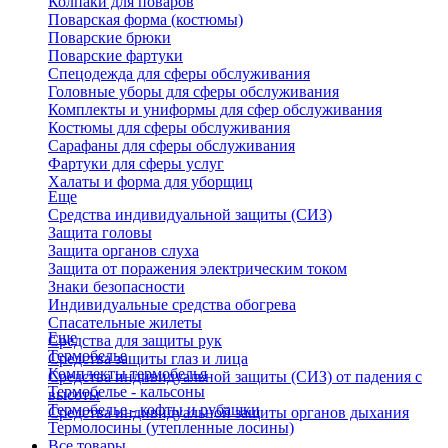
Колпаки для поваров
Поварская форма (костюмы)
Поварские брюки
Поварские фартуки
Спецодежда для сферы обслуживания
Головные уборы для сферы обслуживания
Комплекты и униформы для сфер обслуживания
Костюмы для сферы обслуживания
Сарафаны для сферы обслуживания
Фартуки для сферы услуг
Халаты и форма для уборщиц
Еще
Средства индивидуальной защиты (СИЗ)
Защита головы
Защита органов слуха
Защита от поражения электрическим током
Знаки безопасности
Индивидуальные средства обогрева
Спасательные жилеты
Еще
Средства для защиты рук
Термобелье
Средства защиты глаз и лица
Комплекты термобелья
Средства индивидуальной защиты (СИЗ) от падения с
Термобелье - кальсоны
высоты
Термобелье - кофты и рубашки
Средства индивидуальной защиты органов дыхания
Термолосины (утепленные лосины)
Все товары