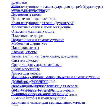
Козырьки
Еще
Комплектующие и а аксессуары для дверей (фурнитура)
Окна и комплектующие
Межкомнатные арки
Деревянные рамы
Готовые пластиковые окна
Комплектующие для окон (фурнитура)
Москитные сетки и комплектующие
Откосы и комплектующие
Пластиковые двери
Еще
Подоконники и комплектующие
Мебельная фурнитура
Накладки, ленты
Крючки, опоры
Замки, петли, направляющие, доводчики
Система Джокер
Средства для ухода за мебелью
Ручки мебельные
Еще
Колеса для мебели
Карнизы, рулонные шторы, жалюзи и комплектующие
Накладки под мебельные ножки
Жалюзи и комплектующие
Демпферы для мебели
Карнизы и комплектующие
Перекладины, трубы, штанги для мебели
Аксессуары для карнизов
Соединительные элементы для мебели
Рулонные шторы и комплекующие
Аксессуары для безопасности, накладки
Римские шторы и комплекующие
Карнизы и ламели для вертикальных жалюзи
Еще