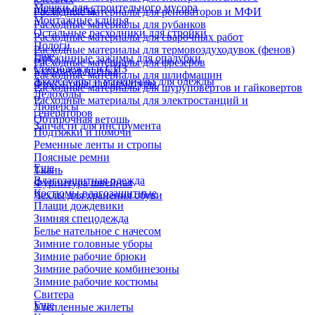
Мешки для строительного мусора
инструмента
Расходные материалы для реноваторов и МФИ
Монтажные клинья
Расходные материалы для рубанков
Остальные расходники для стройки
Расходные материалы для сварочных работ
Пологи
Расходные материалы для термовоздуходувок (фенов)
Еще
Пружинные зажимы для опалубки
Расходные материалы для фрезеров
Спецодежда и СИЗ
Укрывная пленка
Расходные материалы для шлифмашин
Аксессуары и материалы для одежды
Фиксаторы для арматуры
Расходные материалы для шуруповертов и гайковертов
Ледоходы
Расходные материалы для электростанций и
Люверсы
генераторов
Обтирочная ветошь
Запчасти для инструмента
Подтяжки и помочи
Ременные ленты и стропы
Поясные ремни
Еще
Ткань
Влагозащитная одежда
Фурнитура швейная
Костюмы влагозащитные
Чехлы для хранения обуви
Плащи дождевики
Зимняя спецодежда
Белье нательное с начесом
Зимние головные уборы
Зимние рабочие брюки
Зимние рабочие комбинезоны
Зимние рабочие костюмы
Свитера
Еще
Утепленные жилеты