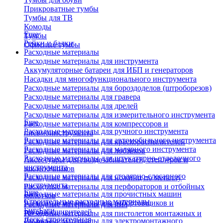
Прикроватные тумбы
Тумбы для ТВ
Комоды
Еще
Тумбы
Рейки и балки
Офисные тумбы
Расходные материалы
Расходные материалы для инструмента
Аккумуляторные батареи для ИБП и генераторов
Насадки для многофункционального инструмента
Расходные материалы для бороздоделов (штроборезов)
Расходные материалы для гравера
Расходные материалы для дрелей
Расходные материалы для измерительного инструмента
Еще
Расходные материалы для компрессоров и
Расходные материалы для ручного инструмента
пневмоинструмента
Расходные материалы для автомобильного инструмента
Расходные материалы для краскораспылителей
Расходные материалы для малярного инструмента
Расходные материалы для лобзиков
Расходные материалы для штукатурно-отделочного
Аксессуары для гвоздезабивателей, степлеров и
инструмента
заклепочников
Расходные материалы для столярно-слесарного
Расходные материалы для ножниц по металлу
инструмента
Расходные материалы для перфораторов и отбойных
Еще
Расходные материалы для прочистных машин
молотков
Строительные расходные материалы
Расходные материалы для отбортовщиков и
Расходные материалы для пил
Биг-Бэги
труборасширителей
Расходные материалы для пистолетов монтажных и
Леска строительная
Расходные материалы для электромонтажного
клеевых