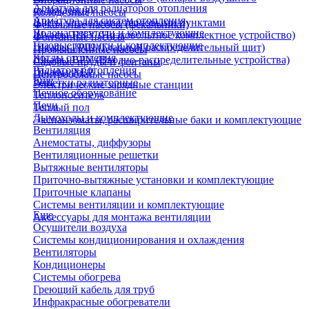
Арматура для радиаторов отопления
охлаждения)
Колодезные насосы
Арматура для систем отопления
Щиты управления тепловыми пунктами
Фекальные насосы (фекальники)
Водонагреватели и комплектующие
Шкафы НКУ (Низковольтное комплектное устройство)
Фонтанные насосы
Газовые колонки и комплектующие
Шкафы ГРЩ (Главный распределительный щит)
Промышленные насосы
Котлы отопления
Шкафы ВРУ (Вводно-распределительные устройства)
Садовые пруды и фонтаны
Радиаторы отопления
Шкафы АВР
Центробежные насосы
Еще
Решетки радиаторные
Электрические зарядные станции
Печное оборудование
Теплоноситель
Печи
Теплый пол
Дымоходы и комплектующие
Экспанзоматы, расширительные баки и комплектующие
Вентиляция
Анемостаты, диффузоры
Вентиляционные решетки
Вытяжные вентиляторы
Приточно-вытяжные установки и комплектующие
Приточные клапаны
Системы вентиляции и комплектующие
Еще
Аксессуары для монтажа вентиляции
Осушители воздуха
Системы кондиционирования и охлаждения
Вентиляторы
Кондиционеры
Системы обогрева
Греющий кабель для труб
Инфракрасные обогреватели