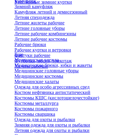
Камуфляж
Утепленные зимние куртки
Зимний камуфляж
Камуфляж летний и демисезонный
Летняя спецодежда
Летние жилеты рабочие
Летние головные уборы
Летние рабочие комбинезоны
Летние рабочие костюмы
Рабочие брюки
Рабочие куртки и ветровки
Еще
Фартуки рабочие
Медицинская одежда
Футболки, носки, трикотаж
Медицинские брюки, юбки и жакеты
Халаты рабочие
Медицинские головные уборы
Медицинские костюмы
Медицинские халаты
Одежда для особо агрессивных сред
Костюм нефтяника антистатический
Костюмы КЩС (кислотощелочестойкие)
Костюмы металлурга
Костюмы пожарного
Костюмы сварщика
Одежда для охоты и рыбалки
Зимняя одежда для охоты и рыбалки
Летняя одежда для охоты и рыбалки