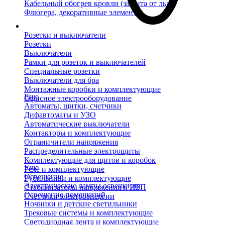
Кабельный обогрев кровли (защита от льда)
Флюгера, декоративные элементы
Розетки и выключатели
Розетки
Выключатели
Рамки для розеток и выключателей
Специальные розетки
Выключатели для бра
Монтажные коробки и комплектующие
Еще
Офисное электрооборудование
Автоматы, щитки, счетчики
Дифавтоматы и УЗО
Автоматические выключатели
Контакторы и комплектующие
Ограничители напряжения
Распределительные электрощиты
Комплектующие для щитов и коробок
Еще
Реле и комплектующие
Освещение
Рубильники и комплектующие
Электрические лампы освещения
Стабилизаторы напряжения и ИБП
Освещение помещений
Счетчики электроэнергии
Ночники и детские светильники
Трековые системы и комплектующие
Светодиодная лента и комплектующие