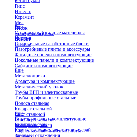
Бетон сухой
Гипс
Известь
Керамзит
Мел
Еще
Песок
Стеновые и фасадные материалы
Холодный асфальт
Кирпич
Цемент
Строительные газобетонные блоки
Щебень
Пазогребневые плиты и аксессуары
Фасадные панели и комплектующие
Цокольные панели и комплектующие
Сайдинг и комплектующие
Еще
Металлопрокат
Арматура и комплектующие
Металлический уголок
Трубы ВГП и электросварные
Трубы профильные стальные
Полоса стальная
Квадрат стальной
Еще
Лист стальной
Винтовые сваи и комплектующие
Швеллер стальной
Винтовые сваи
Закладные детали
Комплектующие для винтовых свай
Рифленые алюминиевые листы
Заборы и ограждения
Двутавр