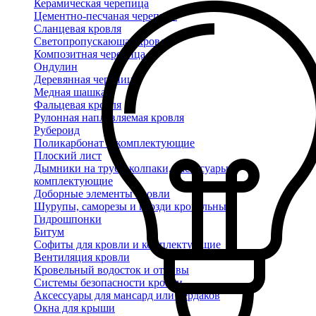
Керамическая черепица
Цементно-песчаная черепица
Сланцевая кровля
Светопропускающая кровля
Композитная черепица
Ондулин
Деревянная черепица
Медная шашка
Фальцевая кровля
Рулонная наплавляемая кровля
Рубероид
Поликарбонат и комплектующие
Плоский лист
Дымники на трубу, колпаки, аксессуары и
комплектующие
Доборные элементы кровли
Шурупы, саморезы и гвозди кровельные
Гидрошпонки
Битум
Софиты для кровли и комплектующие
Вентиляция кровли
Кровельный водосток и отливы
Системы безопасности кровли
Аксессуары для мансард или чердаков
Окна для крыши