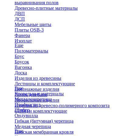
выравнивания полов
Древесно-плитные материалы
ДВП
ДСП
Мебельные щиты
Плиты OSB-3
Фанера
Изоплат
Еще
Пиломатериалы
Брус
Брусок
Вагонка
Доска
Изделия из древесины
Лестницы и комплектующие
Еще
Погонажные изделия
Кровельные материалы
Полок для бани
Металлочерепица
Профильные изделия
Профнастил
Изделия из древесно-полимерного композита
Шифер
(ДПК) и комплектующие
Ондувилла
Гибкая (битумная) черепица
Медная черепица
Еще
Плоская мембранная кровля