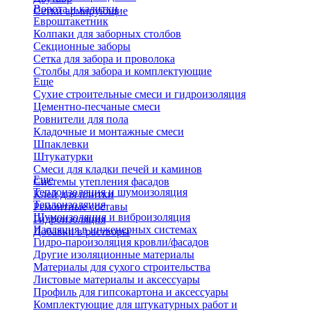
Ворота и калитки
Сетки армирующие
Евроштакетник
Колпаки для заборных столбов
Секционные заборы
Сетка для забора и проволока
Столбы для забора и комплектующие
Еще
Сухие строительные смеси и гидроизоляция
Цементно-песчаные смеси
Ровнители для пола
Кладочные и монтажные смеси
Шпаклевки
Штукатурки
Смеси для кладки печей и каминов
Еще
Системы утепления фасадов
Теплоизоляция и шумоизоляция
Клей для плитки
Теплоизоляция
Ремонтные составы
Шумоизоляция и виброизоляция
Гидроизоляция
Изоляция в инженерных системах
Добавки в растворы
Гидро-пароизоляция кровли/фасадов
Другие изоляционные материалы
Материалы для сухого строительства
Листовые материалы и аксессуары
Профиль для гипсокартона и аксессуары
Комплектующие для штукатурных работ и