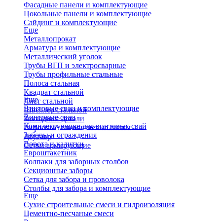
Фасадные панели и комплектующие
Цокольные панели и комплектующие
Сайдинг и комплектующие
Еще
Металлопрокат
Арматура и комплектующие
Металлический уголок
Трубы ВГП и электросварные
Трубы профильные стальные
Полоса стальная
Квадрат стальной
Еще
Лист стальной
Винтовые сваи и комплектующие
Швеллер стальной
Винтовые сваи
Закладные детали
Комплектующие для винтовых свай
Рифленые алюминиевые листы
Заборы и ограждения
Двутавр
Ворота и калитки
Сетки армирующие
Евроштакетник
Колпаки для заборных столбов
Секционные заборы
Сетка для забора и проволока
Столбы для забора и комплектующие
Еще
Сухие строительные смеси и гидроизоляция
Цементно-песчаные смеси