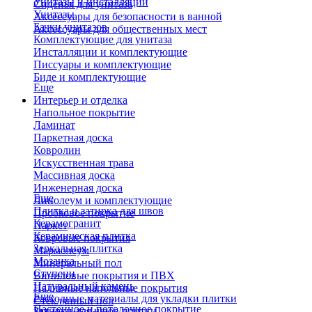
Унитазы и инсталляции
Сиденья для унитаза
Унитазы
Аксессуары для безопасности в ванной
Бачки унитазов
Аксессуары для общественных мест
Комплектующие для унитаза
Инсталляции и комплектующие
Писсуары и комплектующие
Биде и комплектующие
Еще
Интерьер и отделка
Напольное покрытие
Ламинат
Паркетная доска
Ковролин
Искусственная трава
Массивная доска
Инженерная доска
Еще
Линолеум и комплектующие
Плитка и затирка для швов
Пробковое покрытие
Керамогранит
Паркет
Керамическая плитка
Ковровые покрытия
Зеркальная плитка
Мармолеум
Мозаика
Минеральный пол
Ступени
Виниловые покрытия и ПВХ
Натуральный камень
Наливные напольные покрытия
Еще
Расходные материалы для укладки плитки
Стеклянный пол
Настенное и потолочное покрытие
Затирки для швов плитки