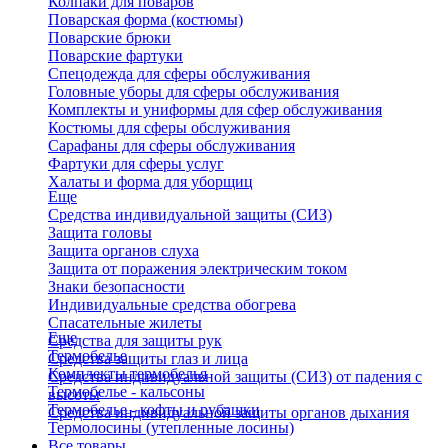
Колпаки для поваров
Поварская форма (костюмы)
Поварские брюки
Поварские фартуки
Спецодежда для сферы обслуживания
Головные уборы для сферы обслуживания
Комплекты и униформы для сфер обслуживания
Костюмы для сферы обслуживания
Сарафаны для сферы обслуживания
Фартуки для сферы услуг
Халаты и форма для уборщиц
Еще
Средства индивидуальной защиты (СИЗ)
Защита головы
Защита органов слуха
Защита от поражения электрическим током
Знаки безопасности
Индивидуальные средства обогрева
Спасательные жилеты
Еще
Средства для защиты рук
Термобелье
Средства защиты глаз и лица
Комплекты термобелья
Средства индивидуальной защиты (СИЗ) от падения с
Термобелье - кальсоны
высоты
Термобелье - кофты и рубашки
Средства индивидуальной защиты органов дыхания
Термолосины (утепленные лосины)
Все товары