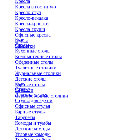
Кресла
Кресла в гостиную
Кресло-стул
Кресло-качалка
Кресла-кровати
Кресла-груши
Офисные кресла
Еще
Пуфы
Столы
Банкетки
Кухонные столы
Компьютерные столы
Обеденные столы
Туалетные столики
Журнальные столики
​Детские столы
Еще
Барные столы
Стулья
Консоли
Детские стулья
Сервировочные столики
Стулья для кухни
Офисные стулья
Барные стулья
Табуреты
Комоды и тумбы
Детские комоды
Угловые комоды
Тумбы для обуви