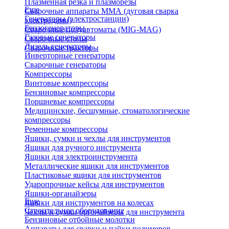
Плазменная резка и плазморезы
Еще
Сварочные аппараты ММА (дуговая сварка
Генераторы (электростанции)
электродами)
Бензогенераторы
Сварочные полуавтоматы (MIG-MAG)
Газовые генераторы
Сварочные столы
Дизель генераторы
Сварочные тракторы
Инверторные генераторы
Сварочные генераторы
Компрессоры
Винтовые компрессоры
Бензиновые компрессоры
Поршневые компрессоры
Медицинские, бесшумные, стоматологические
компрессоры
Ременные компрессоры
Ящики, сумки и чехлы для инструментов
Ящики для ручного инструмента
Ящики для электроинструмента
Металлические ящики для инструментов
Пластиковые ящики для инструментов
Ударопрочные кейсы для инструментов
Ящики-органайзеры
Еще
Ящики для инструментов на колесах
Строительное оборудование
Чехлы и сумки органайзеры для инструмента
Бензиновые отбойные молотки
Аппараты для сварки и пайки полимеров