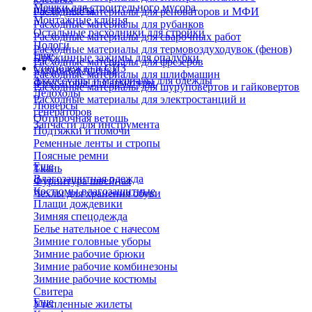
Мешки для строительного мусора
инструмента
Расходные материалы для реноваторов и МФИ
Монтажные клинья
Расходные материалы для рубанков
Остальные расходники для стройки
Расходные материалы для сварочных работ
Пологи
Расходные материалы для термовоздуходувок (фенов)
Еще
Пружинные зажимы для опалубки
Расходные материалы для фрезеров
Спецодежда и СИЗ
Укрывная пленка
Расходные материалы для шлифмашин
Аксессуары и материалы для одежды
Фиксаторы для арматуры
Расходные материалы для шуруповертов и гайковертов
Ледоходы
Расходные материалы для электростанций и
Люверсы
генераторов
Обтирочная ветошь
Запчасти для инструмента
Подтяжки и помочи
Ременные ленты и стропы
Поясные ремни
Еще
Ткань
Влагозащитная одежда
Фурнитура швейная
Костюмы влагозащитные
Чехлы для хранения обуви
Плащи дождевики
Зимняя спецодежда
Белье нательное с начесом
Зимние головные уборы
Зимние рабочие брюки
Зимние рабочие комбинезоны
Зимние рабочие костюмы
Свитера
Еще
Утепленные жилеты