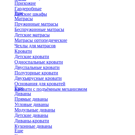
Прихожие
Гардеробные
Еще
Детские шкафы
Матрасы
Пружинные матрасы
Беспружинные матрасы
Детские матрасы
Матрасы ортопедические
Чехлы для матрасов
Кровати
Детские кровати
Односпальные кровати
Двуспальные кровати
Полуторные кровати
Двухъярусные кровати
Основания для кроватей
Еще
Кровати с подъёмным механизмом
Диваны
Прямые диваны
Угловые диваны
Модульные диваны
Детские диваны
Диваны-кровати
Кухонные диваны
Еще