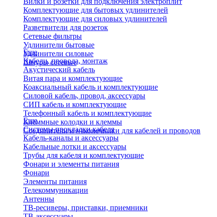
Вилки и розетки для подключения электроплит
Комплектующие для бытовых удлинителей
Комплектующие для силовых удлинителей
Разветвители для розеток
Сетевые фильтры
Удлинители бытовые
Еще
Удлинители силовые
Кабели, провода, монтаж
Шнуры сетевые
Акустический кабель
Витая пара и комплектующие
Коаксиальный кабель и комплектующие
Силовой кабель, провод, аксессуары
СИП кабель и комплектующие
Телефонный кабель и комплектующие
Еще
Клеммные колодки и клеммы
Системы прокладки кабеля
Соединители и наконечники для кабелей и проводов
Кабель-каналы и аксессуары
Кабельные лотки и аксессуары
Трубы для кабеля и комплектующие
Фонари и элементы питания
Фонари
Элементы питания
Телекоммуникации
Антенны
ТВ-ресиверы, приставки, приемники
ТВ-аксессуары