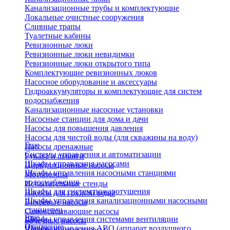
Канализационные трубы и комплектующие
Локальные очистные сооружения
Сливные трапы
Туалетные кабины
Ревизионные люки
Ревизионные люки невидимки
Ревизионные люки открытого типа
Комплектующие ревизионных люков
Насосное оборудование и аксессуары
Гидроаккумуляторы и комплектующие для систем
водоснабжения
Канализационные насосные установки
Насосные станции для дома и дачи
Насосы для повышения давления
Насосы для чистой воды (для скважины на воду)
Еще
Насосы дренажные
Системы управления и автоматизации
Рукава и шланги
Шкафы управления насосами
Циркуляционные насосы
Шкафы управления насосными станциями
Мотопомпы
водоснабжения
Испытательные стенды
Шкафы для систем пожаротушения
Насосы для грязной воды
Шкафы управления канализационными насосными
Вихревые насосы
станциями
Самовсасывающие насосы
Еще
Шкафы управления системами вентиляции
Бочечные насосы
Отопление
Шкафы управления АВО (аппарат воздушного
Вибрационные насосы