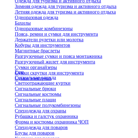
Одежда для туризма и активного отдыха
Зимняя одежда для туризма и активного отдыха
Летняя одежда для туризма и активного отдыха
Одноразовая одежда
Бахилы
Одноразовые комбинезоны
Пояса, ремни и сумки для инструмента
Держатели рулетки или молотка
Кобуры для инструментов
Магнитные браслеты
Разгрузочные сумки и пояса монтажника
Разгрузочный жилет для инструмента
Сумки органайзеры
Еще
Сумки скрутки для инструмента
Сигнальная одежда
Сумки электрика
Светоотражающие куртки
Сигнальные брюки
Сигнальные костюмы
Сигнальные плащи
Сигнальные полукомбинезоны
Спецодежда для охраны
Рубашка и галстук охранника
Форма и костюмы охранника ЧОП
Спецодежда для поваров
Блузы для поваров