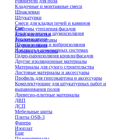
Ровнители для пола
Кладочные и монтажные смеси
Шпаклевки
Штукатурки
Смеси для кладки печей и каминов
Еще
Системы утепления фасадов
Теплоизоляция и шумоизоляция
Клей для плитки
Теплоизоляция
Ремонтные составы
Шумоизоляция и виброизоляция
Гидроизоляция
Изоляция в инженерных системах
Добавки в растворы
Гидро-пароизоляция кровли/фасадов
Другие изоляционные материалы
Материалы для сухого строительства
Листовые материалы и аксессуары
Профиль для гипсокартона и аксессуары
Комплектующие для штукатурных работ и
выравнивания полов
Древесно-плитные материалы
ДВП
ДСП
Мебельные щиты
Плиты OSB-3
Фанера
Изоплат
Еще
Пиломатериалы