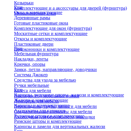
Козырьки
Еще
Комплектующие и а аксессуары для дверей (фурнитура)
Окна и комплектующие
Межкомнатные арки
Деревянные рамы
Готовые пластиковые окна
Комплектующие для окон (фурнитура)
Москитные сетки и комплектующие
Откосы и комплектующие
Пластиковые двери
Еще
Подоконники и комплектующие
Мебельная фурнитура
Накладки, ленты
Крючки, опоры
Замки, петли, направляющие, доводчики
Система Джокер
Средства для ухода за мебелью
Ручки мебельные
Еще
Колеса для мебели
Карнизы, рулонные шторы, жалюзи и комплектующие
Накладки под мебельные ножки
Жалюзи и комплектующие
Демпферы для мебели
Карнизы и комплектующие
Перекладины, трубы, штанги для мебели
Аксессуары для карнизов
Соединительные элементы для мебели
Рулонные шторы и комплекующие
Аксессуары для безопасности, накладки
Римские шторы и комплекующие
Карнизы и ламели для вертикальных жалюзи
Еще