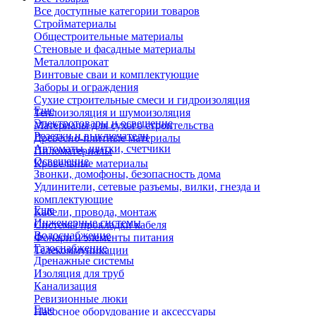
Все доступные категории товаров
Стройматериалы
Общестроительные материалы
Стеновые и фасадные материалы
Металлопрокат
Винтовые сваи и комплектующие
Заборы и ограждения
Сухие строительные смеси и гидроизоляция
Еще
Теплоизоляция и шумоизоляция
Электротовары и освещение
Материалы для сухого строительства
Розетки и выключатели
Древесно-плитные материалы
Автоматы, щитки, счетчики
Пиломатериалы
Освещение
Кровельные материалы
Звонки, домофоны, безопасность дома
Удлинители, сетевые разъемы, вилки, гнезда и
комплектующие
Еще
Кабели, провода, монтаж
Инженерные системы
Системы прокладки кабеля
Водоснабжение
Фонари и элементы питания
Газоснабжение
Телекоммуникации
Дренажные системы
Изоляция для труб
Канализация
Ревизионные люки
Еще
Насосное оборудование и аксессуары