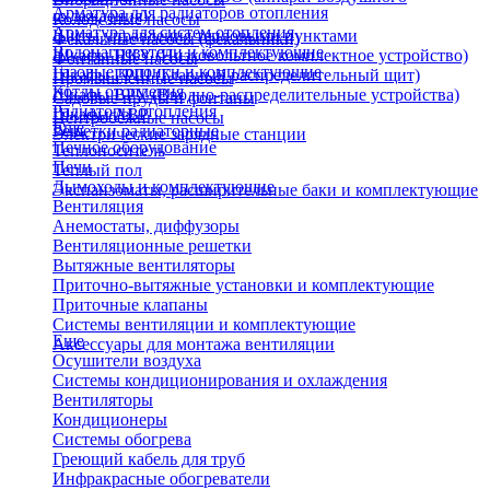
Арматура для радиаторов отопления
охлаждения)
Колодезные насосы
Арматура для систем отопления
Щиты управления тепловыми пунктами
Фекальные насосы (фекальники)
Водонагреватели и комплектующие
Шкафы НКУ (Низковольтное комплектное устройство)
Фонтанные насосы
Газовые колонки и комплектующие
Шкафы ГРЩ (Главный распределительный щит)
Промышленные насосы
Котлы отопления
Шкафы ВРУ (Вводно-распределительные устройства)
Садовые пруды и фонтаны
Радиаторы отопления
Шкафы АВР
Центробежные насосы
Еще
Решетки радиаторные
Электрические зарядные станции
Печное оборудование
Теплоноситель
Печи
Теплый пол
Дымоходы и комплектующие
Экспанзоматы, расширительные баки и комплектующие
Вентиляция
Анемостаты, диффузоры
Вентиляционные решетки
Вытяжные вентиляторы
Приточно-вытяжные установки и комплектующие
Приточные клапаны
Системы вентиляции и комплектующие
Еще
Аксессуары для монтажа вентиляции
Осушители воздуха
Системы кондиционирования и охлаждения
Вентиляторы
Кондиционеры
Системы обогрева
Греющий кабель для труб
Инфракрасные обогреватели