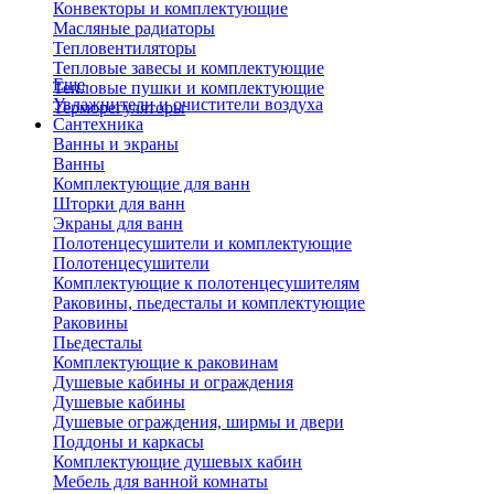
Конвекторы и комплектующие
Масляные радиаторы
Тепловентиляторы
Тепловые завесы и комплектующие
Еще
Тепловые пушки и комплектующие
Увлажнители и очистители воздуха
Терморегуляторы
Сантехника
Ванны и экраны
Ванны
Комплектующие для ванн
Шторки для ванн
Экраны для ванн
Полотенцесушители и комплектующие
Полотенцесушители
Комплектующие к полотенцесушителям
Раковины, пьедесталы и комплектующие
Раковины
Пьедесталы
Комплектующие к раковинам
Душевые кабины и ограждения
Душевые кабины
Душевые ограждения, ширмы и двери
Поддоны и каркасы
Комплектующие душевых кабин
Мебель для ванной комнаты