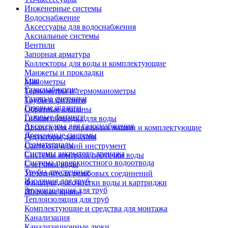
Инженерные системы
Водоснабжение
Аксессуары для водоснабжения
Аксиальные системы
Вентили
Запорная арматура
Коллекторы для воды и комплектующие
Манжеты и прокладки
Еще
Манометры
Газоснабжение
Термометры и термоманометры
Газовые счетчики
Трубы и фитинги
Газовые шланги
Обратные клапаны
Газовые фитинги
Гибкая подводка для воды
Аксессуары для газоснабжения
Шланги для стиральных машин и комплектующие
Дренажные системы
Редукторы давления
Геоматериалы
Сантехнический инструмент
Системы закрытого дренажа
Системы контроля протечки воды
Система поверхностного водоотвода
Счетчики воды
Трубы двустенные
Уплотнители резьбовых соединений
Изоляция для труб
Фильтры для очистки воды и картриджи
Звукоизоляция для труб
Шаровые краны
Теплоизоляция для труб
Комплектующие и средства для монтажа
Канализация
Канализационные люки