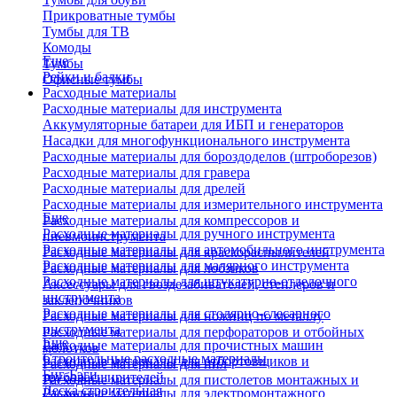
Прикроватные тумбы
Тумбы для ТВ
Комоды
Еще
Тумбы
Рейки и балки
Офисные тумбы
Расходные материалы
Расходные материалы для инструмента
Аккумуляторные батареи для ИБП и генераторов
Насадки для многофункционального инструмента
Расходные материалы для бороздоделов (штроборезов)
Расходные материалы для гравера
Расходные материалы для дрелей
Расходные материалы для измерительного инструмента
Еще
Расходные материалы для компрессоров и
Расходные материалы для ручного инструмента
пневмоинструмента
Расходные материалы для автомобильного инструмента
Расходные материалы для краскораспылителей
Расходные материалы для малярного инструмента
Расходные материалы для лобзиков
Расходные материалы для штукатурно-отделочного
Аксессуары для гвоздезабивателей, степлеров и
инструмента
заклепочников
Расходные материалы для столярно-слесарного
Расходные материалы для ножниц по металлу
инструмента
Расходные материалы для перфораторов и отбойных
Еще
Расходные материалы для прочистных машин
молотков
Строительные расходные материалы
Расходные материалы для отбортовщиков и
Расходные материалы для пил
Биг-Бэги
труборасширителей
Расходные материалы для пистолетов монтажных и
Леска строительная
Расходные материалы для электромонтажного
клеевых