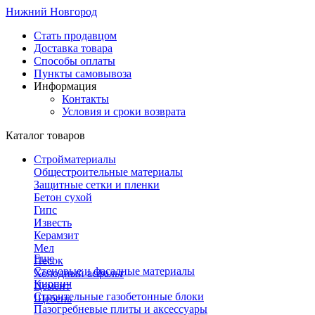
Нижний Новгород
Стать продавцом
Доставка товара
Способы оплаты
Пункты самовывоза
Информация
Контакты
Условия и сроки возврата
Каталог товаров
Стройматериалы
Общестроительные материалы
Защитные сетки и пленки
Бетон сухой
Гипс
Известь
Керамзит
Мел
Еще
Песок
Стеновые и фасадные материалы
Холодный асфальт
Кирпич
Цемент
Строительные газобетонные блоки
Щебень
Пазогребневые плиты и аксессуары