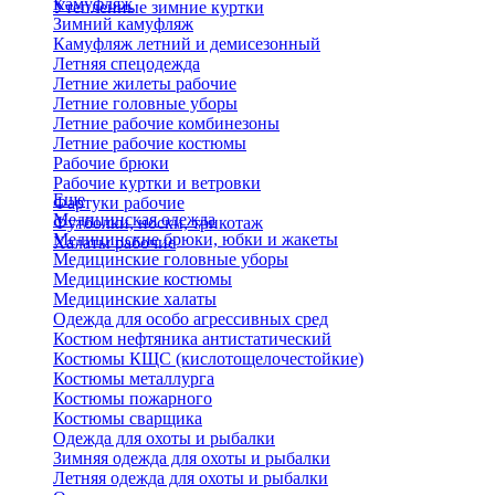
Камуфляж
Утепленные зимние куртки
Зимний камуфляж
Камуфляж летний и демисезонный
Летняя спецодежда
Летние жилеты рабочие
Летние головные уборы
Летние рабочие комбинезоны
Летние рабочие костюмы
Рабочие брюки
Рабочие куртки и ветровки
Еще
Фартуки рабочие
Медицинская одежда
Футболки, носки, трикотаж
Медицинские брюки, юбки и жакеты
Халаты рабочие
Медицинские головные уборы
Медицинские костюмы
Медицинские халаты
Одежда для особо агрессивных сред
Костюм нефтяника антистатический
Костюмы КЩС (кислотощелочестойкие)
Костюмы металлурга
Костюмы пожарного
Костюмы сварщика
Одежда для охоты и рыбалки
Зимняя одежда для охоты и рыбалки
Летняя одежда для охоты и рыбалки