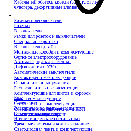
Кабельный обогрев кровли (защита от льда)
Флюгера, декоративные элементы
Розетки и выключатели
Розетки
Выключатели
Рамки для розеток и выключателей
Специальные розетки
Выключатели для бра
Монтажные коробки и комплектующие
Еще
Офисное электрооборудование
Автоматы, щитки, счетчики
Дифавтоматы и УЗО
Автоматические выключатели
Контакторы и комплектующие
Ограничители напряжения
Распределительные электрощиты
Комплектующие для щитов и коробок
Еще
Реле и комплектующие
Освещение
Рубильники и комплектующие
Электрические лампы освещения
Стабилизаторы напряжения и ИБП
Освещение помещений
Счетчики электроэнергии
Ночники и детские светильники
Трековые системы и комплектующие
Светодиодная лента и комплектующие