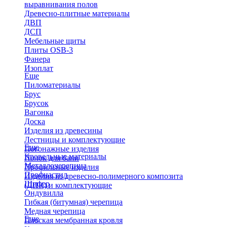
выравнивания полов
Древесно-плитные материалы
ДВП
ДСП
Мебельные щиты
Плиты OSB-3
Фанера
Изоплат
Еще
Пиломатериалы
Брус
Брусок
Вагонка
Доска
Изделия из древесины
Лестницы и комплектующие
Еще
Погонажные изделия
Кровельные материалы
Полок для бани
Металлочерепица
Профильные изделия
Профнастил
Изделия из древесно-полимерного композита
Шифер
(ДПК) и комплектующие
Ондувилла
Гибкая (битумная) черепица
Медная черепица
Еще
Плоская мембранная кровля