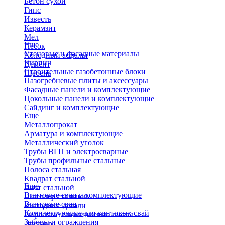
Бетон сухой
Гипс
Известь
Керамзит
Мел
Еще
Песок
Стеновые и фасадные материалы
Холодный асфальт
Кирпич
Цемент
Строительные газобетонные блоки
Щебень
Пазогребневые плиты и аксессуары
Фасадные панели и комплектующие
Цокольные панели и комплектующие
Сайдинг и комплектующие
Еще
Металлопрокат
Арматура и комплектующие
Металлический уголок
Трубы ВГП и электросварные
Трубы профильные стальные
Полоса стальная
Квадрат стальной
Еще
Лист стальной
Винтовые сваи и комплектующие
Швеллер стальной
Винтовые сваи
Закладные детали
Комплектующие для винтовых свай
Рифленые алюминиевые листы
Заборы и ограждения
Двутавр