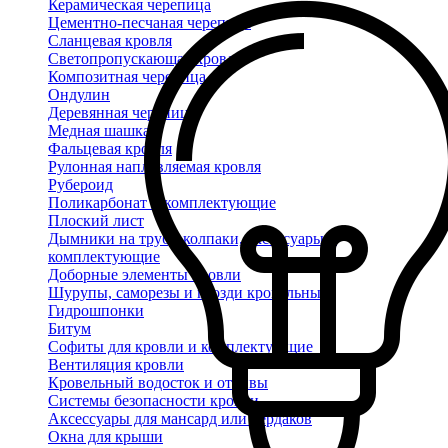
Керамическая черепица
Цементно-песчаная черепица
Сланцевая кровля
Светопропускающая кровля
Композитная черепица
Ондулин
Деревянная черепица
Медная шашка
Фальцевая кровля
Рулонная наплавляемая кровля
Рубероид
Поликарбонат и комплектующие
Плоский лист
Дымники на трубу, колпаки, аксессуары и
комплектующие
Доборные элементы кровли
Шурупы, саморезы и гвозди кровельные
Гидрошпонки
Битум
Софиты для кровли и комплектующие
Вентиляция кровли
Кровельный водосток и отливы
Системы безопасности кровли
Аксессуары для мансард или чердаков
Окна для крыши