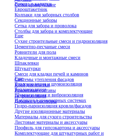
Ворота и калитки
Сетки армирующие
Евроштакетник
Колпаки для заборных столбов
Секционные заборы
Сетка для забора и проволока
Столбы для забора и комплектующие
Еще
Сухие строительные смеси и гидроизоляция
Цементно-песчаные смеси
Ровнители для пола
Кладочные и монтажные смеси
Шпаклевки
Штукатурки
Смеси для кладки печей и каминов
Еще
Системы утепления фасадов
Теплоизоляция и шумоизоляция
Клей для плитки
Теплоизоляция
Ремонтные составы
Шумоизоляция и виброизоляция
Гидроизоляция
Изоляция в инженерных системах
Добавки в растворы
Гидро-пароизоляция кровли/фасадов
Другие изоляционные материалы
Материалы для сухого строительства
Листовые материалы и аксессуары
Профиль для гипсокартона и аксессуары
Комплектующие для штукатурных работ и