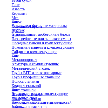
Бетон сухой
Гипс
Известь
Керамзит
Мел
Еще
Песок
Стеновые и фасадные материалы
Холодный асфальт
Кирпич
Цемент
Строительные газобетонные блоки
Щебень
Пазогребневые плиты и аксессуары
Фасадные панели и комплектующие
Цокольные панели и комплектующие
Сайдинг и комплектующие
Еще
Металлопрокат
Арматура и комплектующие
Металлический уголок
Трубы ВГП и электросварные
Трубы профильные стальные
Полоса стальная
Квадрат стальной
Еще
Лист стальной
Винтовые сваи и комплектующие
Швеллер стальной
Винтовые сваи
Закладные детали
Комплектующие для винтовых свай
Рифленые алюминиевые листы
Заборы и ограждения
Двутавр