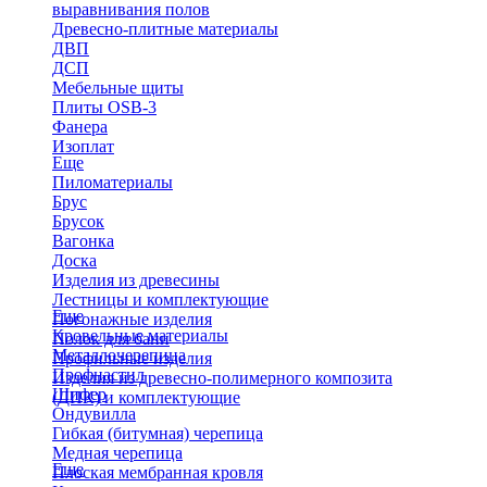
выравнивания полов
Древесно-плитные материалы
ДВП
ДСП
Мебельные щиты
Плиты OSB-3
Фанера
Изоплат
Еще
Пиломатериалы
Брус
Брусок
Вагонка
Доска
Изделия из древесины
Лестницы и комплектующие
Еще
Погонажные изделия
Кровельные материалы
Полок для бани
Металлочерепица
Профильные изделия
Профнастил
Изделия из древесно-полимерного композита
Шифер
(ДПК) и комплектующие
Ондувилла
Гибкая (битумная) черепица
Медная черепица
Еще
Плоская мембранная кровля