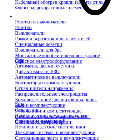
Кабельный обогрев кровли (защита от льда)
Флюгера, декоративные элементы
Розетки и выключатели
Розетки
Выключатели
Рамки для розеток и выключателей
Специальные розетки
Выключатели для бра
Монтажные коробки и комплектующие
Еще
Офисное электрооборудование
Автоматы, щитки, счетчики
Дифавтоматы и УЗО
Автоматические выключатели
Контакторы и комплектующие
Ограничители напряжения
Распределительные электрощиты
Комплектующие для щитов и коробок
Еще
Реле и комплектующие
Освещение
Рубильники и комплектующие
Электрические лампы освещения
Стабилизаторы напряжения и ИБП
Освещение помещений
Счетчики электроэнергии
Ночники и детские светильники
Трековые системы и комплектующие
Светодиодная лента и комплектующие