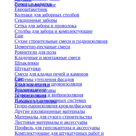
Ворота и калитки
Сетки армирующие
Евроштакетник
Колпаки для заборных столбов
Секционные заборы
Сетка для забора и проволока
Столбы для забора и комплектующие
Еще
Сухие строительные смеси и гидроизоляция
Цементно-песчаные смеси
Ровнители для пола
Кладочные и монтажные смеси
Шпаклевки
Штукатурки
Смеси для кладки печей и каминов
Еще
Системы утепления фасадов
Теплоизоляция и шумоизоляция
Клей для плитки
Теплоизоляция
Ремонтные составы
Шумоизоляция и виброизоляция
Гидроизоляция
Изоляция в инженерных системах
Добавки в растворы
Гидро-пароизоляция кровли/фасадов
Другие изоляционные материалы
Материалы для сухого строительства
Листовые материалы и аксессуары
Профиль для гипсокартона и аксессуары
Комплектующие для штукатурных работ и