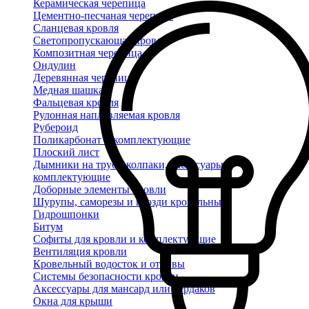
Керамическая черепица
Цементно-песчаная черепица
Сланцевая кровля
Светопропускающая кровля
Композитная черепица
Ондулин
Деревянная черепица
Медная шашка
Фальцевая кровля
Рулонная наплавляемая кровля
Рубероид
Поликарбонат и комплектующие
Плоский лист
Дымники на трубу, колпаки, аксессуары и
комплектующие
Доборные элементы кровли
Шурупы, саморезы и гвозди кровельные
Гидрошпонки
Битум
Софиты для кровли и комплектующие
Вентиляция кровли
Кровельный водосток и отливы
Системы безопасности кровли
Аксессуары для мансард или чердаков
Окна для крыши